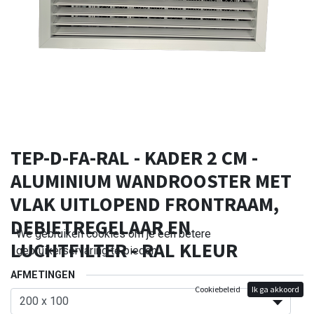
TEP-D-FA-RAL - KADER 2 CM -
ALUMINIUM WANDROOSTER MET
VLAK UITLOPEND FRONTRAAM,
DEBIETREGELAAR EN
We gebruiken cookies om je een betere
LUCHTFILTER - RAL KLEUR
gebruikerservaring te bieden.
AFMETINGEN
Cookiebeleid
Ik ga akkoord