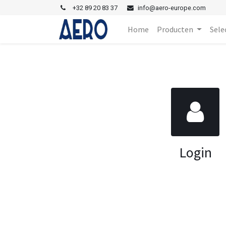
+
32 89 20 83 37
i
nfo@aero-europe.com
Home
Producten
Sele
Login