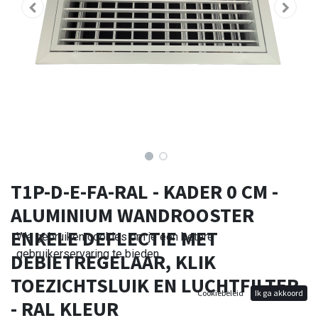
T1P-D-E-FA-RAL - KADER 0 CM -
ALUMINIUM WANDROOSTER
ENKELE DEFLECTIE MET
We gebruiken cookies om je een betere
gebruikerservaring te bieden.
DEBIETREGELAAR, KLIK
TOEZICHTSLUIK EN LUCHTFILTER
Cookiebeleid
Ik ga akkoord
- RAL KLEUR