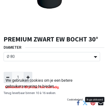
PREMIUM ZWART EW BOCHT 30°
DIAMETER
We gebruiken cookies om je een betere
gebruikerservaring te bieden.
Momenteel is dit product niet voorradig.
Terug leverbaar binnen 10 à 16 weken.
Cookiebeleid
Ik ga akkoord