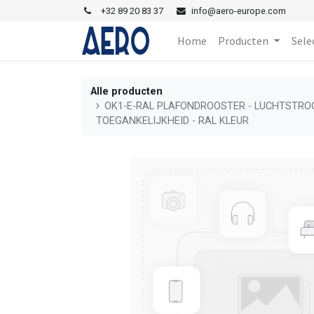
+
32 89 20 83 37
i
nfo@aero-europe.com
Home
Producten
Sele
Alle producten
OK1-E-RAL PLAFONDROOSTER - LUCHTSTROO
TOEGANKELIJKHEID - RAL KLEUR