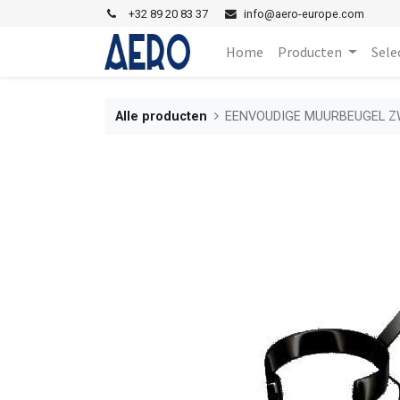
+
32 89 20 83 37
i
nfo@aero-europe.com
Home
Producten
Sele
Alle producten
EENVOUDIGE MUURBEUGEL 