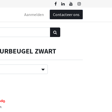
Aanmelden
Contacteer ons
URBEUGEL ZWART
adig.
en.