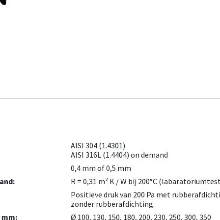
AISI 304 (1.4301)
AISI 316L (1.4404) on demand
0,4 mm of 0,5 mm
and:
R = 0,31 m² K / W bij 200°C (labaratoriumtes
Positieve druk van 200 Pa met rubberafdichti
zonder rubberafdichting.
r mm:
Ø 100, 130, 150, 180, 200, 230, 250, 300, 350