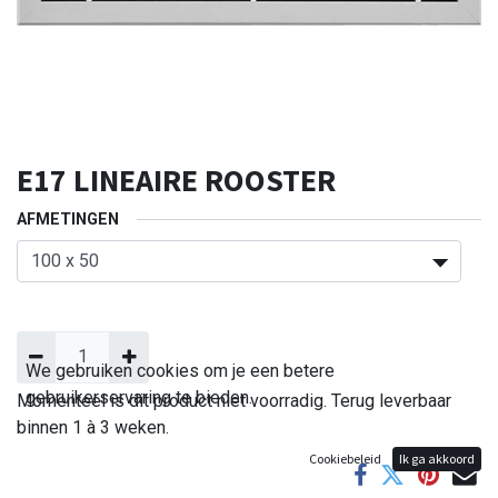
E17 LINEAIRE ROOSTER
AFMETINGEN
We gebruiken cookies om je een betere
gebruikerservaring te bieden.
Momenteel is dit product niet voorradig. Terug leverbaar
binnen 1 à 3 weken.
Cookiebeleid
Ik ga akkoord