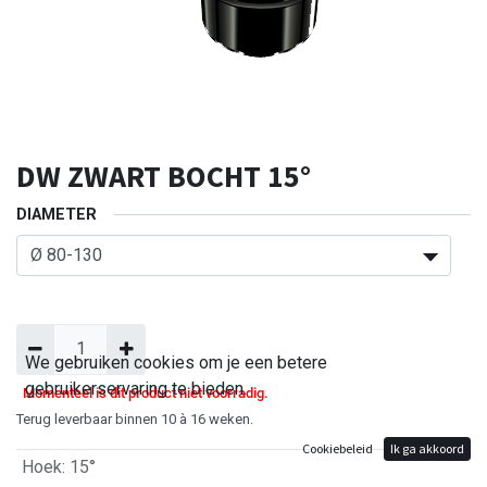
DW ZWART BOCHT 15°
DIAMETER
We gebruiken cookies om je een betere
gebruikerservaring te bieden.
Momenteel is dit product niet voorradig.
Terug leverbaar binnen 10 à 16 weken.
Cookiebeleid
Ik ga akkoord
Hoek
:
15°