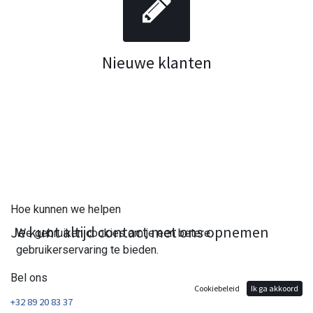
Nieuwe klanten
Hoe kunnen we helpen
Je kunt altijd contact met ons opnemen
We gebruiken cookies om je een betere
gebruikerservaring te bieden.
Bel ons
Cookiebeleid
Ik ga akkoord
+32 89 20 83 37