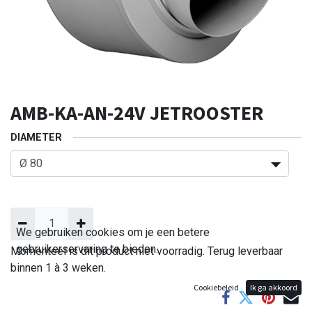
AMB-KA-AN-24V JETROOSTER
DIAMETER
We gebruiken cookies om je een betere
gebruikerservaring te bieden.
Momenteel is dit product niet voorradig. Terug leverbaar
binnen 1 à 3 weken.
Cookiebeleid
Ik ga akkoord