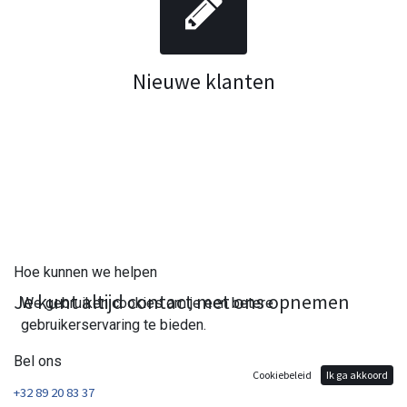
Nieuwe klanten
Hoe kunnen we helpen
Je kunt altijd contact met ons opnemen
We gebruiken cookies om je een betere
gebruikerservaring te bieden.
Bel ons
Cookiebeleid
Ik ga akkoord
+32 89 20 83 37